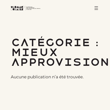
Aller
au
contenu
Catégorie :
Mieux
approvisio
Aucune publication n’a été trouvée.