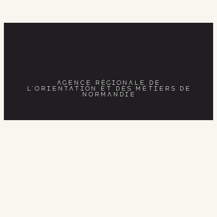
AGENCE RÉGIONALE DE
L’ORIENTATION ET DES MÉTIERS DE
NORMANDIE