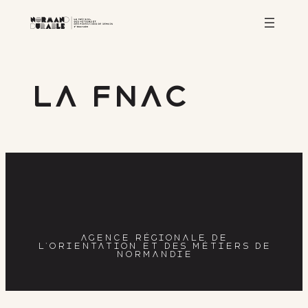
Aller
au
contenu
La FNAC
AGENCE RÉGIONALE DE
L’ORIENTATION ET DES MÉTIERS DE
NORMANDIE