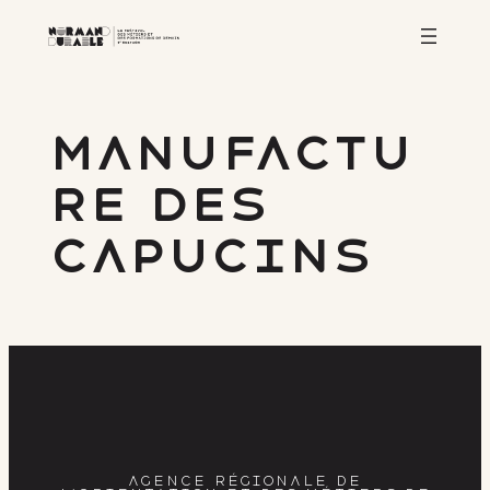
Aller
au
contenu
Manufactu
re des
Capucins
AGENCE RÉGIONALE DE