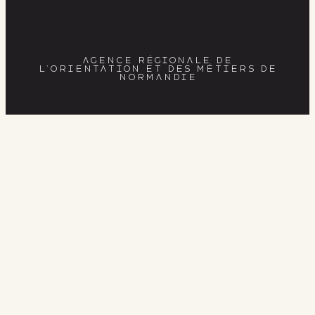
AGENCE RÉGIONALE DE
L’ORIENTATION ET DES MÉTIERS DE
NORMANDIE