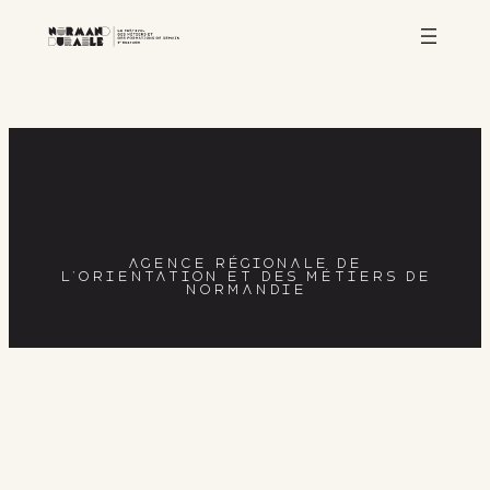
Aller
au
contenu
AGENCE RÉGIONALE DE
L’ORIENTATION ET DES MÉTIERS DE
NORMANDIE