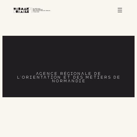
Aller
au
contenu
AGENCE RÉGIONALE DE
L’ORIENTATION ET DES MÉTIERS DE
NORMANDIE