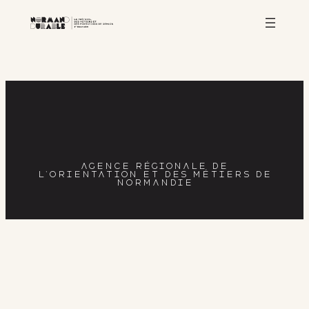
Aller
au
contenu
AGENCE RÉGIONALE DE
L’ORIENTATION ET DES MÉTIERS DE
NORMANDIE