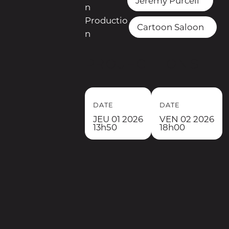
Jeremy Purcell
n
Productio
Cartoon Saloon
n
Projections
DATE
DATE
JEU 01 2026
VEN 02 2026
13h50
18h00