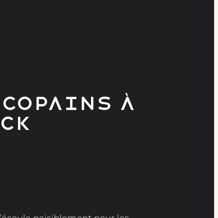
copains à
ock