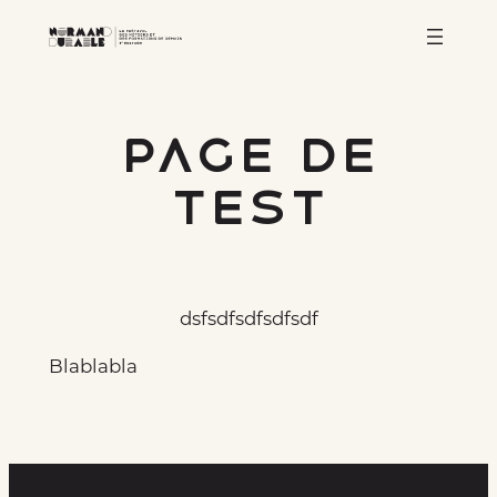
Aller
au
contenu
Page de
test
dsfsdf
sdfsdfsdf
Blablabla